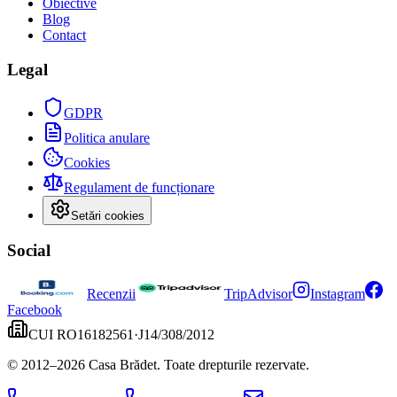
Obiective
Blog
Contact
Legal
GDPR
Politica anulare
Cookies
Regulament de funcționare
Setări cookies
Social
Recenzii
TripAdvisor
Instagram
Facebook
CUI
RO16182561
·
J14/308/2012
© 2012–
2026
Casa Brădet. Toate drepturile rezervate.