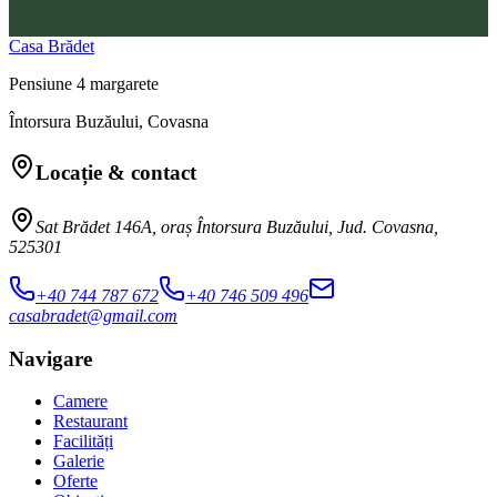
Casa Brădet
Pensiune 4 margarete
Întorsura Buzăului, Covasna
Locație & contact
Sat Brădet 146A, oraș Întorsura Buzăului, Jud. Covasna,
525301
+40 744 787 672
+40 746 509 496
casabradet@gmail.com
Navigare
Camere
Restaurant
Facilități
Galerie
Oferte