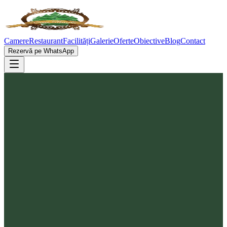
Camere
Restaurant
Facilități
Galerie
Oferte
Obiective
Blog
Contact
Rezervă pe WhatsApp
Mănăstirea Dealul Mare se află în zona Întorsura Buzăului și oferă
un refugiu de liniște și spiritualitate în peisajul de deal și pădure.
Locațiile monastice din zonă sunt cunoscute pentru arhitectură
tradițională, hramuri sărbătorite cu evlavie și ospitalitate pentru
pelerini și vizitatori.
O vizită aici se potrivește perfect unei zile de reflecție sau unei
escapade scurtă din Casa Brădet, la doar aproximativ 10 km.
Respectați regulile locului (modestie în vestimentație, liniște în curte)
și bucurați-vă de peisajul și de atmosfera de pace.