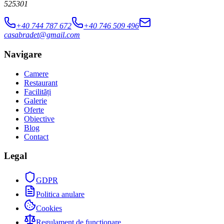
525301
+40 744 787 672
+40 746 509 496
casabradet@gmail.com
Navigare
Camere
Restaurant
Facilități
Galerie
Oferte
Obiective
Blog
Contact
Legal
GDPR
Politica anulare
Cookies
Regulament de funcționare