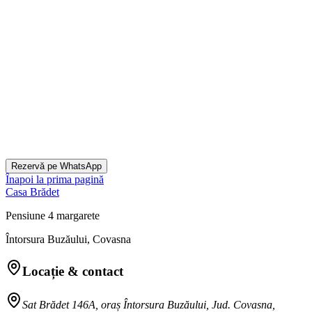
+40 744 787 672
WhatsApp (
+40 744 787 672
)
Rezervă pe WhatsApp
Înapoi la prima pagină
Casa Brădet
Pensiune 4 margarete
Întorsura Buzăului, Covasna
Locație & contact
Sat Brădet 146A, oraș Întorsura Buzăului, Jud. Covasna,