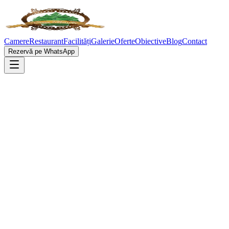
Camere
Restaurant
Facilități
Galerie
Oferte
Obiective
Blog
Contact
Rezervă pe WhatsApp
O experiență a simțurilor
Restaurantul Casei Brădet vă invită într-o călătorie culinară
autentică: bucătărie tradițională românească, preparate alese și rețete
de casă, pregătite cu măiestrie. Fiecare masă este construită pe
ingrediente naturale și pe respectul față de tradiție.
Meniul nostru