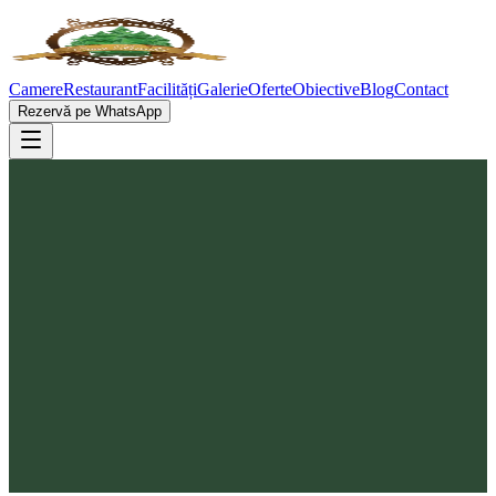
Camere
Restaurant
Facilități
Galerie
Oferte
Obiective
Blog
Contact
Rezervă pe WhatsApp
Sfinții Împărați Constantin și Elena sunt sărbătoriți în Biserica
Ortodoxă pe 21 mai și sunt asociați cu locuri de pelerinaj și biserici
din întreaga regiune. În zona Buzău–Covasna există biserici și
centre de pelerinaj dedicate acestor sfinți, oferind posibilitatea unei
vizite spirituale și culturale.
O excursie de o zi de la Casa Brădet (aprox. 10 km) poate include și
alte obiective din zonă, combinând natura și patrimoniul religios.