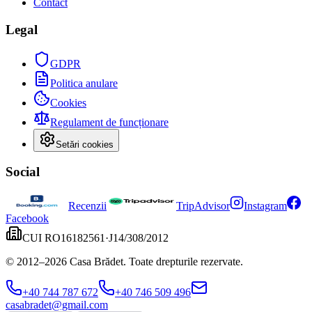
Contact
Legal
GDPR
Politica anulare
Cookies
Regulament de funcționare
Setări cookies
Social
Recenzii
TripAdvisor
Instagram
Facebook
CUI
RO16182561
·
J14/308/2012
© 2012–
2026
Casa Brădet. Toate drepturile rezervate.
+40 744 787 672
+40 746 509 496
casabradet@gmail.com