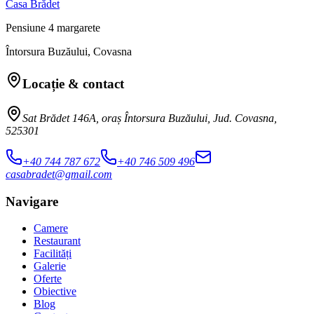
Casa Brădet
Pensiune 4 margarete
Întorsura Buzăului, Covasna
Locație & contact
Sat Brădet 146A, oraș Întorsura Buzăului, Jud. Covasna,
525301
+40 744 787 672
+40 746 509 496
casabradet@gmail.com
Navigare
Camere
Restaurant
Facilități
Galerie
Oferte
Obiective
Blog