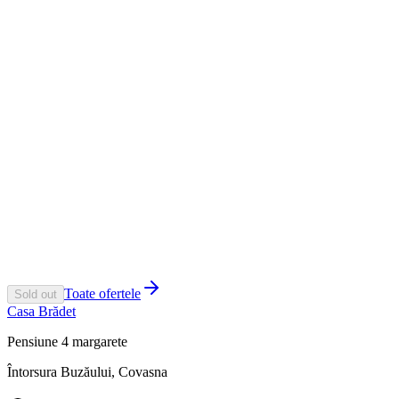
premix-uri
Mieii provin din gospodării țărănești din zonă
Celelalte tipuri de carne sunt refrigerate, nu congelate
Toate ofertele
Sold out
Casa Brădet
Pensiune 4 margarete
Întorsura Buzăului, Covasna