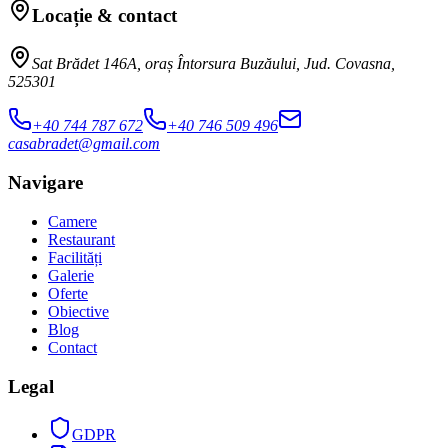
Locație & contact
Sat Brădet 146A, oraș Întorsura Buzăului, Jud. Covasna,
525301
+40 744 787 672
+40 746 509 496
casabradet@gmail.com
Navigare
Camere
Restaurant
Facilități
Galerie
Oferte
Obiective
Blog
Contact
Legal
GDPR