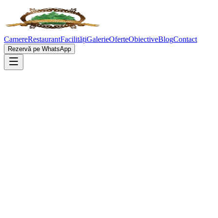
Camere
Restaurant
Facilități
Galerie
Oferte
Obiective
Blog
Contact
Rezervă pe WhatsApp
Sold out